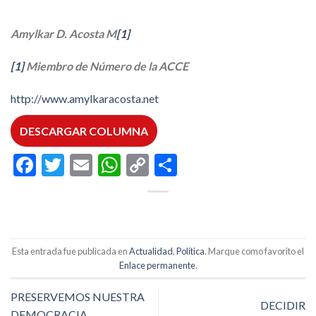
Amylkar D. Acosta M
[1]
[1]
Miembro de Número de la ACCE
http://www.amylkaracosta.net
DESCARGAR COLUMNA
Facebook
Twitter
Email
WhatsApp
Copy
Compartir
Link
Esta entrada fue publicada en
Actualidad
,
Política
. Marque como favorito el
Enlace permanente
.
PRESERVEMOS NUESTRA
DECIDIR
DEMOCRACIA