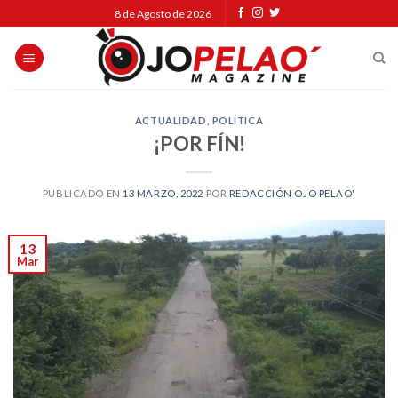
Skip
8 de Agosto de 2026
to
content
ACTUALIDAD
,
POLÍTICA
¡POR FÍN!
PUBLICADO EN
13 MARZO, 2022
POR
REDACCIÓN OJO PELAO'
13
Mar