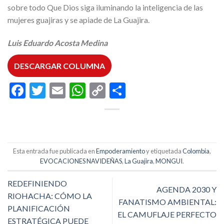
sobre todo Que Dios siga iluminando la inteligencia de las
mujeres guajiras y se apiade de La Guajira.
Luis Eduardo Acosta Medina
DESCARGAR COLUMNA
Facebook
Twitter
Email
WhatsApp
Copy
Compartir
Link
Esta entrada fue publicada en
Empoderamiento
y etiquetada
Colombia
,
EVOCACIONES NAVIDEÑAS
,
La Guajira
,
MONGUI
.
REDEFINIENDO
AGENDA 2030 Y
RIOHACHA: CÓMO LA
FANATISMO AMBIENTAL:
PLANIFICACIÓN
EL CAMUFLAJE PERFECTO
ESTRATÉGICA PUEDE