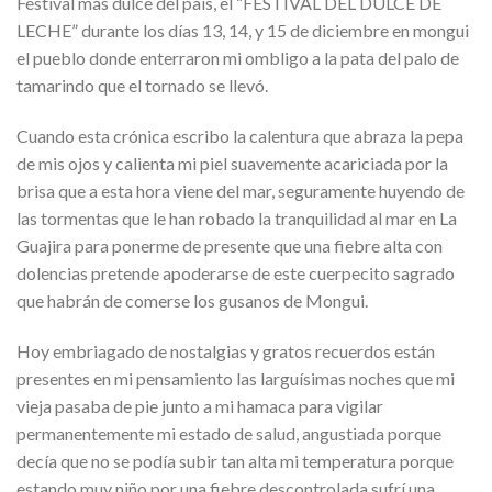
Festival más dulce del país, el “FESTIVAL DEL DULCE DE
LECHE” durante los días 13, 14, y 15 de diciembre en mongui
el pueblo donde enterraron mi ombligo a la pata del palo de
tamarindo que el tornado se llevó.
Cuando esta crónica escribo la calentura que abraza la pepa
de mis ojos y calienta mi piel suavemente acariciada por la
brisa que a esta hora viene del mar, seguramente huyendo de
las tormentas que le han robado la tranquilidad al mar en La
Guajira para ponerme de presente que una fiebre alta con
dolencias pretende apoderarse de este cuerpecito sagrado
que habrán de comerse los gusanos de Mongui.
Hoy embriagado de nostalgias y gratos recuerdos están
presentes en mi pensamiento las larguísimas noches que mi
vieja pasaba de pie junto a mi hamaca para vigilar
permanentemente mi estado de salud, angustiada porque
decía que no se podía subir tan alta mi temperatura porque
estando muy niño por una fiebre descontrolada sufrí una