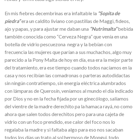
En mis fiebres decembrinas era infaltable la
“Sopita de
piedra”
era un caldito liviano con pastillas de Maggi, fideos,
ajo y papas, y para ajustar me daban una
“Nutrimalta”
bebida
también conocida como “Cerveza Negra” que venía en una
botella de vidrio pescuezona negra y la bebían con
frecuencia las mujeres que parían a sus muchachos, algo muy
parecido a la Pony Malta de hoy en día, esa era la mejor parte
del tratamiento, era ese tiempo cuando todos nacíamos en la
casa y nos recibían las comadronas o parteras autodidactas
sin ningún contratiempo, sin energía eléctrica alumbrados
con lámparas de Querosín, veníamos al mundo el día indicado
por Dios y no en la fecha fijada por un ginecólogo, salíamos
del vientre de la madre derechito pa la hamaca rayá, no como
ahora que salen todos derechitos pero para una cajeta de
vidrio con un foco prendido, ese calor del foco nos lo
regalaba la madre y si faltaba algo para eso nos sacaban
todos los días un trato al sol hermoso de Mongui, todo