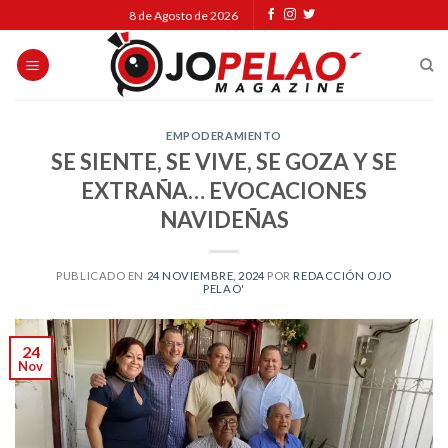
Skip
8 de Agosto de 2026
to
content
EMPODERAMIENTO
SE SIENTE, SE VIVE, SE GOZA Y SE
EXTRAÑA… EVOCACIONES
NAVIDEÑAS
PUBLICADO EN
24 NOVIEMBRE, 2024
POR
REDACCIÓN OJO
PELAO'
24
Nov