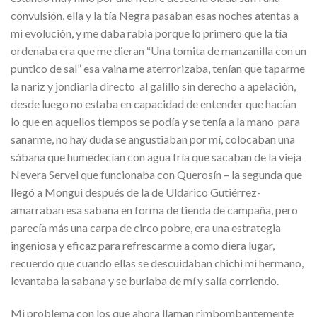
convulsión, ella y la tía Negra pasaban esas noches atentas a
mi evolución, y me daba rabia porque lo primero que la tía
ordenaba era que me dieran “Una tomita de manzanilla con un
puntico de sal” esa vaina me aterrorizaba, tenían que taparme
la nariz y jondiarla directo al galillo sin derecho a apelación,
desde luego no estaba en capacidad de entender que hacían
lo que en aquellos tiempos se podía y se tenía a la mano para
sanarme, no hay duda se angustiaban por mí, colocaban una
sábana que humedecían con agua fría que sacaban de la vieja
Nevera Servel que funcionaba con Querosín – la segunda que
llegó a Mongui después de la de Uldarico Gutiérrez-
amarraban esa sabana en forma de tienda de campaña, pero
parecía más una carpa de circo pobre, era una estrategia
ingeniosa y eficaz para refrescarme a como diera lugar,
recuerdo que cuando ellas se descuidaban chichi mi hermano,
levantaba la sabana y se burlaba de mí y salía corriendo.
Mi problema con los que ahora llaman rimbombantemente