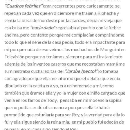
“Cuadros febriles”
eran recurrentes pero curiosamente se
repetían cada vez que en diciembre me traían a Riohacha y
sentía la brisa del nordeste por las tardes, decía mi vieja que
esa brisa me
“hacia daño”
regresaba al pueblo con la fiebre
encima, pero contento porque me complacían comprándome
todo lo que el nene de la casa pedía, todo era impactante para
mí porque nada de eso veimos los muchachos de Mongui ni en
Televisión porque no teníamos, siempre para mi tratamiento
además de los inventos caseros que me recostaban mamá me
suministraba cucharaditas del
“Jarabe Ipectol”
lo tomaba
con agrado porque ella me informó que el pelaito que venía
dibujado en la cajeta era yo, era un homenaje a mí, como
también que éramos ella y yo la mujer con el niño cargado que
venía en los tarros de Tody, pensaba en mi inocencia supina
que no podía ser de otra manera porque a ella le había
prometido que estudiaría para ser Rey, y la verdad para ella lo
fui y ella sigue siendo la reina mía, en mi pueblo fui edecán de
reinas y en mi casa sigo siendo el Rey.