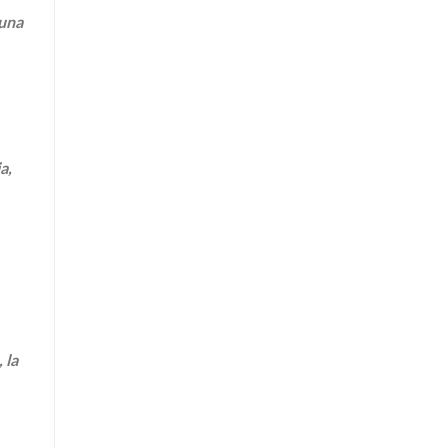
 una
a,
 la