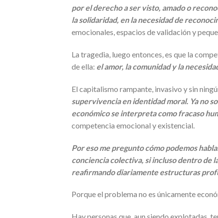
por el derecho a ser visto, amado o reconoci
la solidaridad, en la necesidad de reconoc
emocionales, espacios de validación y peque
La tragedia, luego entonces, es que la compe
de ella:
el amor, la comunidad y la necesid
El capitalismo rampante, invasivo y sin ningú
supervivencia en identidad moral. Ya no solo
económico se interpreta como fracaso hu
competencia emocional y existencial.
Por eso me pregunto cómo podemos hablar d
conciencia colectiva, si incluso dentro de 
reafirmando diariamente estructuras pro
Porque el problema no es únicamente económi
Hay personas que, aun siendo explotadas, t