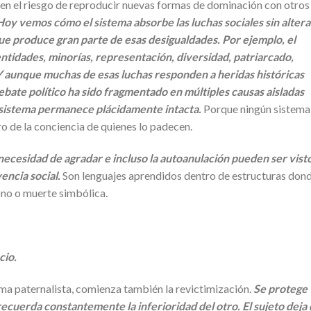
rren el riesgo de reproducir nuevas formas de dominación con otros
Hoy vemos cómo el sistema absorbe las luchas sociales sin altera
e produce gran parte de esas desigualdades. Por ejemplo, el
tidades, minorías, representación, diversidad, patriarcado,
Y aunque muchas de esas luchas responden a heridas históricas
ebate político ha sido fragmentado en múltiples causas aisladas
l sistema permanece plácidamente intacta.
Porque ningún sistema
o de la conciencia de quienes lo padecen.
a necesidad de agradar e incluso la autoanulación pueden ser vist
ncia social.
Son lenguajes aprendidos dentro de estructuras don
ono o muerte simbólica.
cio.
a paternalista, comienza también la revictimización.
Se protege
recuerda constantemente la inferioridad del otro. El sujeto deja