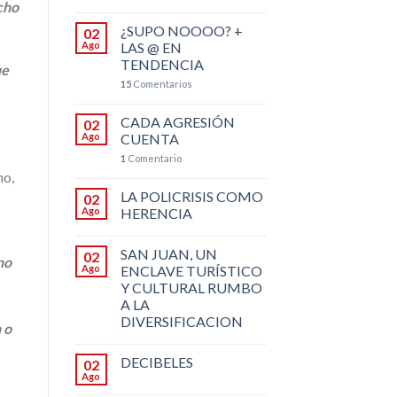
echo
¿SUPO NOOOO? +
02
Ago
LAS @ EN
TENDENCIA
ue
15
Comentarios
CADA AGRESIÓN
02
Ago
CUENTA
1
Comentario
mo,
LA POLICRISIS COMO
02
Ago
HERENCIA
SAN JUAN, UN
02
no
Ago
ENCLAVE TURÍSTICO
Y CULTURAL RUMBO
A LA
DIVERSIFICACION
 o
DECIBELES
02
Ago