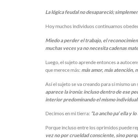
La lógica feudal no desapareció; simplement
Hoy muchos individuos continuamos obedeci
Miedo a perder el trabajo, el reconocimient
muchas veces ya no necesita cadenas mate
Luego, el sujeto aprende entonces a autocen
que merece más:
más amor, más atención, m
Así el sujeto se va creando para sí mismo un
aparece la ironía: incluso dentro de ese p
interior predominando el mismo individualis
Decimos en mi tierra:
“Lo ancho pa’ ella y lo
Porque incluso entre los oprimidos puede re
vez no por crueldad consciente, sino porqu