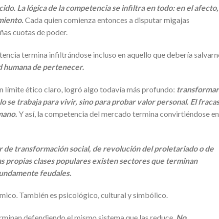
do. La lógica de la competencia se infiltra en todo: en el afecto,
imiento.
Cada quien comienza entonces a disputar migajas
ñas cuotas de poder.
tencia termina infiltrándose incluso en aquello que debería salvar
ad humana de pertenecer.
n límite ético claro, logró algo todavía más profundo:
transformar
 se trabaja para vivir, sino para probar valor personal. El fraca
mano.
Y así, la competencia del mercado termina convirtiéndose en
e transformación social, de revolución del proletariado o de
las propias clases populares existen sectores que terminan
fundamente feudales.
co. También es psicológico, cultural y simbólico.
erminan defendiendo el mismo sistema que las reduce.
No