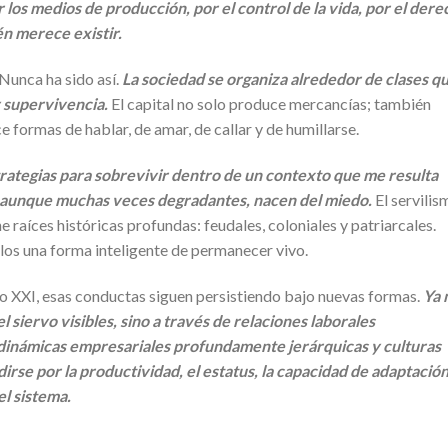
r los medios de producción, por el control de la vida, por el der
én merece existir.
Nunca ha sido así.
La sociedad se organiza alrededor de clases q
 supervivencia.
El capital no solo produce mercancías; también
ormas de hablar, de amar, de callar y de humillarse.
trategias para sobrevivir dentro de un contexto que me resulta
, aunque muchas veces degradantes, nacen del miedo.
El servilis
 raíces históricas profundas: feudales, coloniales y patriarcales.
glos una forma inteligente de permanecer vivo.
glo XXI, esas conductas siguen persistiendo bajo nuevas formas.
Ya 
 siervo visibles, sino a través de relaciones laborales
dinámicas empresariales profundamente jerárquicas y culturas
rse por la productividad, el estatus, la capacidad de adaptación
l sistema.