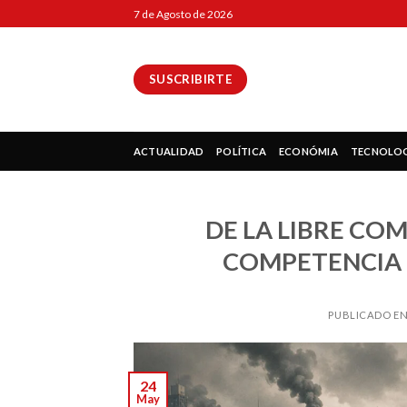
Skip
7 de Agosto de 2026
to
content
SUSCRIBIRTE
ok
ACTUALIDAD
POLÍTICA
ECONÓMIA
TECNOLO
DE LA LIBRE CO
pp
COMPETENCIA 
PUBLICADO E
ir
24
May